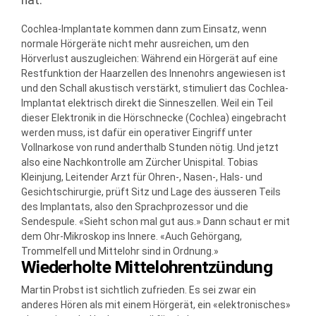
hat.
Cochlea-Implantate kommen dann zum Einsatz, wenn
normale Hörgeräte nicht mehr ausreichen, um den
Hörverlust auszugleichen: Während ein Hörgerät auf eine
Restfunktion der Haarzellen des Innenohrs angewiesen ist
und den Schall akustisch verstärkt, stimuliert das Cochlea-
Implantat elektrisch direkt die Sinneszellen. Weil ein Teil
dieser Elektronik in die Hörschnecke (Cochlea) eingebracht
werden muss, ist dafür ein operativer Eingriff unter
Vollnarkose von rund anderthalb Stunden nötig. Und jetzt
also eine Nachkontrolle am Zürcher Unispital. Tobias
Kleinjung, Leitender Arzt für Ohren-, Nasen-, Hals- und
Gesichtschirurgie, prüft Sitz und Lage des äusseren Teils
des Implantats, also den Sprachprozessor und die
Sendespule. «Sieht schon mal gut aus.» Dann schaut er mit
dem Ohr-Mikroskop ins Innere. «Auch Gehörgang,
Trommelfell und Mittelohr sind in Ordnung.»
Wiederholte Mittelohrentzündung
Martin Probst ist sichtlich zufrieden. Es sei zwar ein
anderes Hören als mit einem Hörgerät, ein «elektronisches»