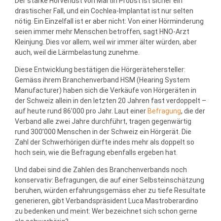
Der starke Hörverlust von Martin Probst ist sicher ein
drastischer Fall, und ein Cochlea-Implantat ist nur selten
nötig. Ein Einzelfall ist er aber nicht: Von einer Hörminderung
seien immer mehr Menschen betroffen, sagt HNO-Arzt
Kleinjung. Dies vor allem, weil wir immer älter würden, aber
auch, weil die Lärmbelastung zunehme.
Diese Entwicklung bestätigen die Hörgerätehersteller:
Gemäss ihrem Branchenverband HSM (Hearing System
Manufacturer) haben sich die Verkäufe von Hörgeräten in
der Schweiz allein in den letzten 20 Jahren fast verdoppelt –
auf heute rund 86’000 pro Jahr. Laut einer
Befragung
, die der
Verband alle zwei Jahre durchführt, tragen gegenwärtig
rund 300’000 Menschen in der Schweiz ein Hörgerät. Die
Zahl der Schwerhörigen dürfte indes mehr als doppelt so
hoch sein, wie die Befragung ebenfalls ergeben hat.
Und dabei sind die Zahlen des Branchenverbands noch
konservativ: Befragungen, die auf einer Selbsteinschätzung
beruhen, würden erfahrungsgemäss eher zu tiefe Resultate
generieren, gibt Verbandspräsident Luca Mastroberardino
zu bedenken und meint: Wer bezeichnet sich schon gerne